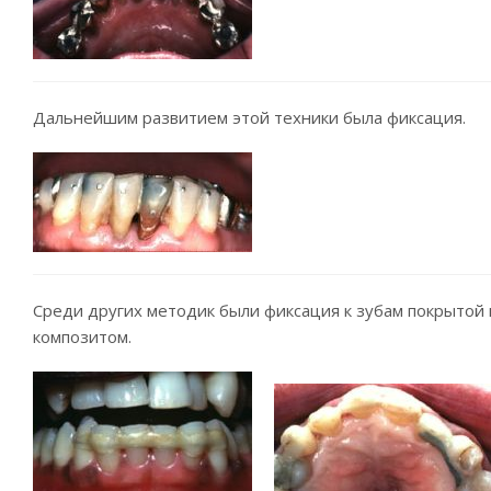
Дальнейшим развитием этой техники была фиксация.
Среди других методик были фиксация к зубам покрытой
композитом.