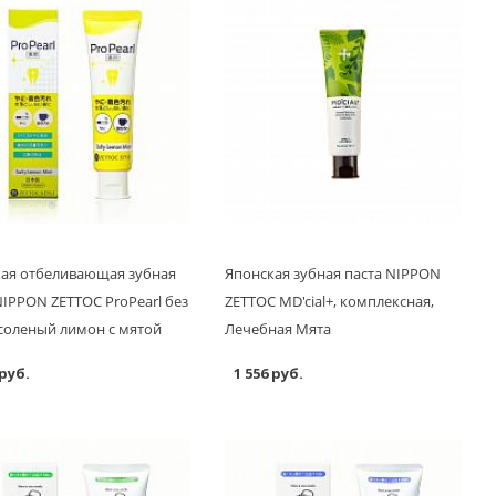
ая отбеливающая зубная
Японская зубная паста NIPPON
NIPPON ZETTOC ProPearl без
ZETTOC MD'cial+, комплексная,
соленый лимон с мятой
Лечебная Мята
 руб.
1 556 руб.