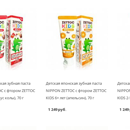
кая зубная паста
Детская японская зубная паста
Детска
C с фтором ZETTOC
NIPPON ZETTOC с фтором ZETTOC
NIPPON
ус колы), 70 г
KIDS 6+ лет (апельсин), 70 г
KIDS 2-
1 249 руб.
1 249