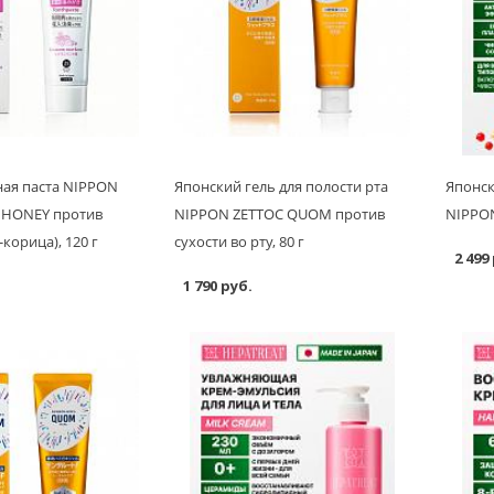
ная паста NIPPON
Японский гель для полости рта
Японск
 HONEY против
NIPPON ZETTOC QUOM против
NIPPON
корица), 120 г
сухости во рту, 80 г
2 499
1 790 руб.