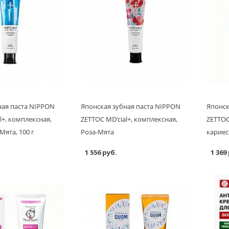
ная паста NIPPON
Японская зубная паста NIPPON
Японск
l+, комплексная,
ZETTOC MD'cial+, комплексная,
ZETTOC
ята, 100 г
Роза-Мята
кариеса
1 556 руб.
1 369