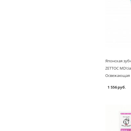
Японская зуб
ZETTOC MD'cia
Освежающая М
1 556 руб.