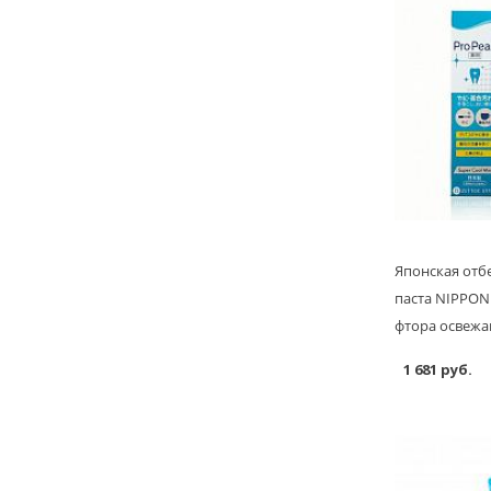
Японская отб
паста NIPPON 
фтора освежа
1 681 руб.