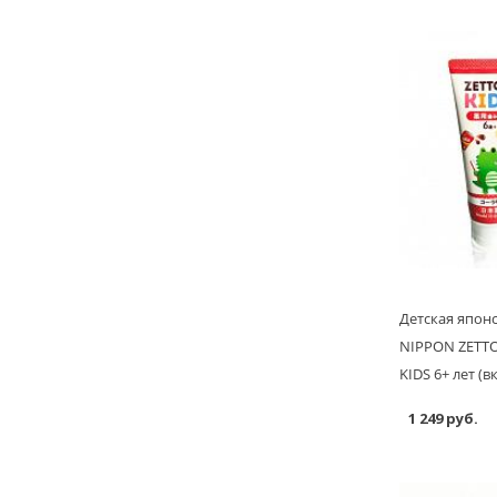
Детская японс
NIPPON ZETTO
KIDS 6+ лет (вк
1 249 руб.