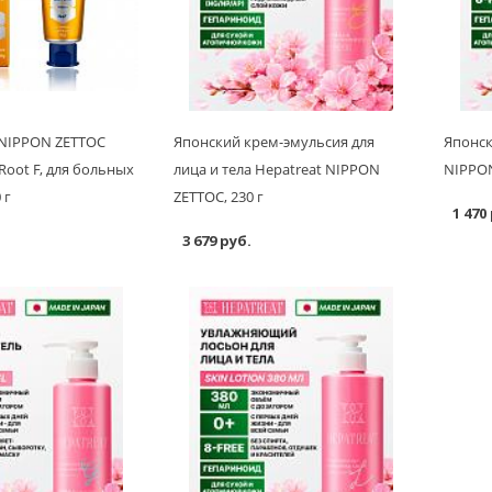
 NIPPON ZETTOC
Японский крем-эмульсия для
Японск
oot F, для больных
лица и тела Hepatreat NIPPON
NIPPON
 г
ZETTOC, 230 г
1 470
3 679 руб.