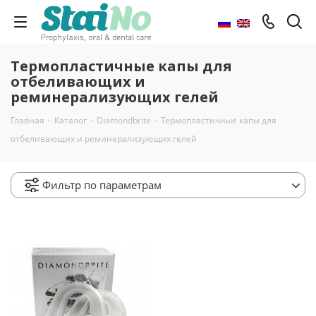
Термопластичные капы для
отбеливающих и
реминерализующих гелей
Главная
-
Каталог
-
Diamondbrite
-
Термопластичные капы для
отбеливающих и реминерализующих гелей
Фильтр по параметрам