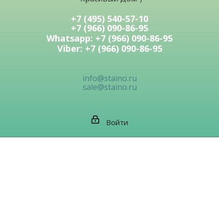
info@staino.ru
sale@staino.ru
Войти