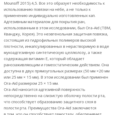
Mounsiff 2015).4,5. Все это образует необходимость к
использованию повязки на нёбе, а не только к
применению индивидуально изготовленных кап.
Адгезивным материалом для покрытия ран,
использованным в этом исследовании, был Ora-Aid (TBM,
Кванджу, Корея). Это неэвгенольная защитная повязка,
состоящая из гидрофильных полимеров высокой
плотности, инкапсулированных в нерастворимую в воде
мукоадгезивную синтетическую целлюлозу, а также
содержащая витамин Е, который обладает
ранозаживляющим и гомеостатическим действием. Она
доступна в двух прямоугольных размерах (50 мм ×20 мм
или 25 мм × 15 мм). В этом исследовании был применен
Ora-Aid размером 25 × 15 мм.
Ora-Aid наносится адгезивной поверхность
непосредственно на слизистую оболочку полости рта,
что способствует образованию защитного слоя в
полости рта. Преимущества Ora-Aid заключаются
в том, что он способствует гемостазу, обеспечивает