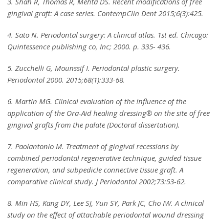
3. Shah R, Thomas R, Mehta DS. Recent modifications of free
gingival graft: A case series. ContempClin Dent 2015;6(3):425.
4. Sato N. Periodontal surgery: A clinical atlas. 1st ed. Chicago:
Quintessence publishing co, Inc; 2000. p. 335- 436.
5. Zucchelli G, Mounssif I. Periodontal plastic surgery.
Periodontol 2000. 2015;68(1):333-68.
6. Martin MG. Clinical evaluation of the influence of the
application of the Ora-Aid healing dressing® on the site of free
gingival grafts from the palate (Doctoral dissertation).
7. Paolantonio M. Treatment of gingival recessions by
combined periodontal regenerative technique, guided tissue
regeneration, and subpedicle connective tissue graft. A
comparative clinical study. J Periodontol 2002;73:53-62.
8. Min HS, Kang DY, Lee SJ, Yun SY, Park JC, Cho IW. A clinical
study on the effect of attachable periodontal wound dressing