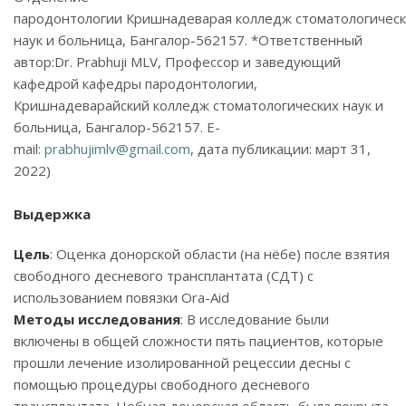
пародонтологии Кришнадеварая колледж стоматологичес
наук и больница, Бангалор-562157. *Ответственный
автор:Dr. Prabhuji MLV, Профессор и заведующий
кафедрой кафедры пародонтологии,
Кришнадеварайский колледж стоматологических наук и
больница, Бангалор-562157. E-
mail:
prabhujimlv@gmail.com
, дата публикации: март 31,
2022)
Выдержка
Цель
: Оценка донорской области (на нёбе) после взятия
свободного десневого трансплантата (СДТ) с
использованием повязки Ora-Aid
Методы исследования
: В исследование были
включены в общей сложности пять пациентов, которые
прошли лечение изолированной рецессии десны с
помощью процедуры свободного десневого