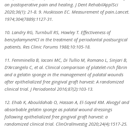
on postoperative pain and healing. J Dent RehabilApplSci
2020;36(1): 21-8. 9. Huskisson EC. Measurement of pain.Lancet.
1974;304(7889):1127-31.
10. Landry RG, Turnbull RS, Howley T. Effectiveness of
benzydamyneHCl in the treatment of periodontal postsurgical
patients. Res Clinic Forums 1988;10:105-18.
11. Femminella B, Iaconi MC, Di Tullio M, Romano L, Sinjari B,
D’Arcangelo C, et al. Clinical comparison of platelet-rich fibrin
and a gelatin sponge in the management of palatal wounds
after epithelialized free gingival graft harvest: A randomized
clinical trial. J Periodontol 2016;87(2):103-13.
12. Ehab K, Abouldahab O, Hassan A, El-Sayed KM. Alvogyl and
absorbable gelatin sponge as palatal wound dressings
following epithelialized free gingival graft harvest: a
randomized clinical trial. ClinOralInvestig 2020;24(4):1517-25.