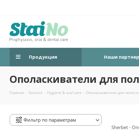
Продукция
Наши партне
Ополаскиватели для пол
Главная
-
Каталог
-
Hygiene & oral care
-
Ополаскиватели для полости
Фильтр по параметрам
Sherbet - О