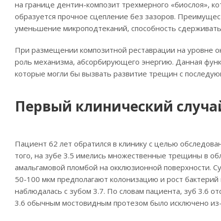
на границе дентин-композит трехмерного «биослоя», к
образуется прочное сцепление без зазоров. Преимущес
уменьшение микроподтеканий, способность сдерживать 
При размещении композитной реставрации на уровне ок
роль механизма, абсорбирующего энергию. Данная функц
которые могли бы вызвать развитие трещин с последу
Первый клинический случа
Пациент 62 лет обратился в клинику с целью обследова
того, на зубе 3.5 имелись множественные трещины в обл
амальгамовой пломбой на окклюзионной поверхности. Су
50-100 мкм предполагают колонизацию и рост бактерий 
наблюдалась с зубом 3.7. По словам пациента, зуб 3.6 о
3.6 обычным мостовидным протезом было исключено из-з