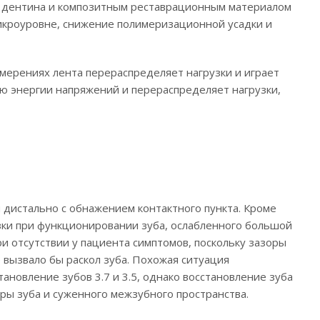
и дентина и композитным реставрационным материалом
микроуровне, снижение полимеризационной усадки и
мерениях лента перераспределяет нагрузки и играет
ию энергии напряжений и перераспределяет нагрузки,
 дистально с обнажением контактного пункта. Кроме
узки при функционировании зуба, ослабленного большой
и отсутствии у пациента симптомов, поскольку зазоры
 вызвало бы раскол зуба. Похожая ситуация
тановление зубов 3.7 и 3.5, однако восстановление зуба
ры зуба и суженного межзубного пространства.