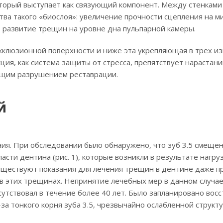
оторый выступает как связующий компонент. Между стенкам
тва такого «биослоя»: увеличение прочности сцепления на 
развитие трещин на уровне дна пульпарной камеры.
клюзионной поверхности и ниже эта укрепляющая в трех из
ия, как система защиты от стресса, препятствует нарастан
ющим разрушением реставрации.
й
ния. При обследовании было обнаружено, что зуб 3.5 смещен
асти дентина (рис. 1), которые возникли в результате нагр
ществуют показания для лечения трещин в дентине даже пр
в этих трещинах. Непринятие лечебных мер в данном случае
тсутствовал в течение более 40 лет. Было запланировано восс
а тонкого корня зуба 3.5, чрезвычайно ослабленной структу