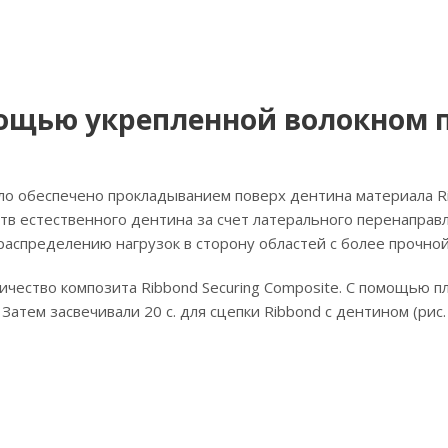
ощью укрепленной волокном 
 обеспечено прокладыванием поверх дентина материала Rib
тв естественного дентина за счет латерального перенаправ
аспределению нагрузок в сторону областей с более прочной
ество композита Ribbond Securing Composite. С помощью пла
атем засвечивали 20 с. для сцепки Ribbond с дентином (рис. 