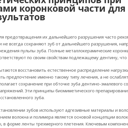
ами коронковой части для
зультатов
для предотвращения их дальнейшего разрушения часто рек
 не всегда сохраняют зуб от дальнейшего разрушения, напро
реждения пульпы зуба. Полные металлокерамические коронки
ответствуют по своим свойствам подлежащему дентину, что 
ытаются восстановить естественное распределение нагрузки
ть предпочтение именно такому типу лечения, а не ослаблят
олагает сохранение при обточке зуба дентино-эмалевого со
напряжений. Эти принципы биомиметического препарирован
сстановленного зуба.
сстановлении зубов используют адгезивные материалы и вол
анием волокна и полимера является основой концепции волок
ы, в форме ленты трехмерного плетения. Ключевым компоне