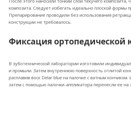
После этого наносили тонкий слой текучего композита,
композита. Следует избегать идеально плоской формы п
Препарирование проводили без использования ретракци
конструкции не требовалось.
Фиксация ортопедической к
В зуботехнической лаборатории изготовили индивидуал
и промыли. Затем внутреннюю поверхность отлитой кон
расплавив воск Delar blue на палочке с ватным кончико
затем с помощью палочки-аппликатора перенесли ее на зу