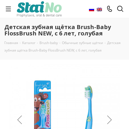
Детская зубная щётка Brush-Baby
FlossBrush NEW, с 6 лет, голубая
Главная
-
Каталог
-
Brush-baby
-
Обычные зубные щётки
-
Детская
зубная щётка Brush-Baby FlossBrush NEW, с 6 лет, голубая