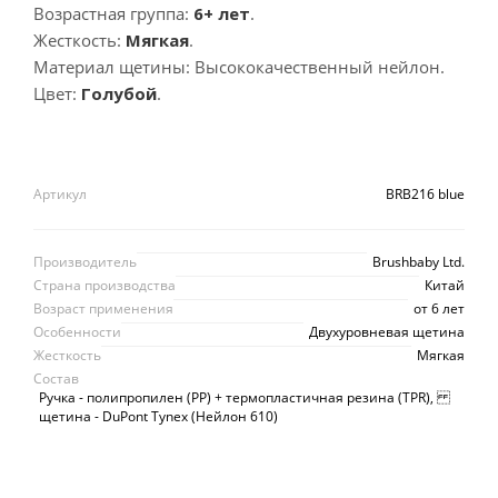
Возрастная группа:
6+ лет
.
Жесткость:
Мягкая
.
Материал щетины: Высококачественный нейлон.
Цвет:
Голубой
.
Артикул
BRB216 blue
Производитель
Brushbaby Ltd.
Страна производства
Китай
Возраст применения
от 6 лет
Особенности
Двухуровневая щетина
Жесткость
Мягкая
Состав
Ручка - полипропилен (PP) + термопластичная резина (TPR),
щетина - DuPont Tynex (Нейлон 610)