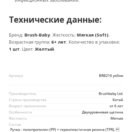
инфекционных заболеваний.
Технические данные:
Бренд:
Brush-Baby
. Жесткость:
Мягкая (Soft)
.
Возрастная группа:
6+ лет
. Количество в упаковке:
1 шт
. Цвет:
Желтый
.
Артикул
BRB216 yellow
Производитель
Brushbaby Ltd.
Страна производства
Китай
Возраст применения
от 6 лет
Особенности
Двухуровневая щетина
Жесткость
Мягкая
Состав
Ручка - полипропилен (PP) + термопластичная резина (TPR),