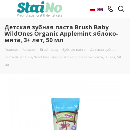
Детская зубная паста Brush Baby
WildOnes Organic Applemint яблоко-
мята, 3+ лет, 50 мл
Главная
-
Каталог
-
Brush-baby
-
Зубные пасты
-
Детская зубная
паста Brush Baby WildOnes Organic Applemint яблоко-мята, 3+ лет, 50
мл