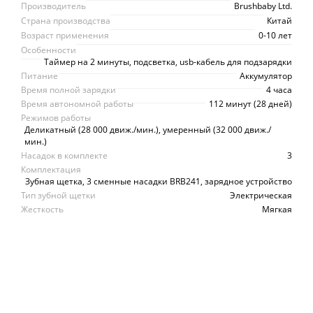
Производитель
Brushbaby Ltd.
Страна производства
Китай
Возраст применения
0-10 лет
Особенности
Таймер на 2 минуты, подсветка, usb-кабель для подзарядки
Питание
Аккумулятор
Время полной зарядки
4 часа
Время автономной работы
112 минут (28 дней)
Режимов работы
Деликатный (28 000 движ./мин.), умеренный (32 000 движ./
мин.)
Насадок в комплекте
3
Комплектация
Зубная щетка, 3 сменные насадки BRB241, зарядное устройство
Тип зубной щетки
Электрическая
Жесткость
Мягкая