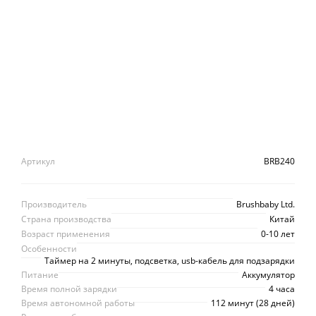
Артикул
BRB240
Производитель
Brushbaby Ltd.
Страна производства
Китай
Возраст применения
0-10 лет
Особенности
Таймер на 2 минуты, подсветка, usb-кабель для подзарядки
Питание
Аккумулятор
Время полной зарядки
4 часа
Время автономной работы
112 минут (28 дней)