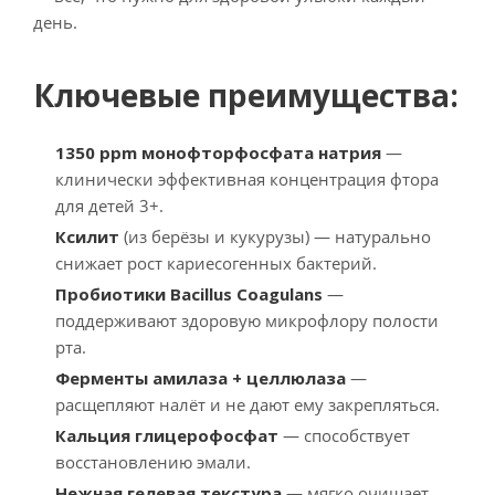
день.
Ключевые преимущества:
1350 ppm монофторфосфата натрия
—
клинически эффективная концентрация фтора
для детей 3+.
Ксилит
(из берёзы и кукурузы) — натурально
снижает рост кариесогенных бактерий.
Пробиотики Bacillus Coagulans
—
поддерживают здоровую микрофлору полости
рта.
Ферменты амилаза + целлюлаза
—
расщепляют налёт и не дают ему закрепляться.
Кальция глицерофосфат
— способствует
восстановлению эмали.
Нежная гелевая текстура
— мягко очищает