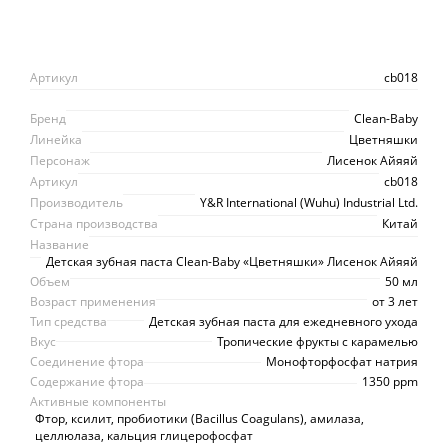
Артикул
cb018
Бренд
Clean-Baby
Линейка
Цветняшки
Персонаж
Лисенок Айяяй
Артикул
cb018
Производитель
Y&R International (Wuhu) Industrial Ltd.
Страна производства
Китай
Название
Детская зубная паста Clean-Baby «Цветняшки» Лисенок Айяяй
Объем
50 мл
Возраст применения
от 3 лет
Тип средства
Детская зубная паста для ежедневного ухода
Вкус
Тропические фрукты с карамелью
Соединение фтора
Монофторфосфат натрия
Содержание фтора
1350 ppm
Активные компоненты
Фтор, ксилит, пробиотики (Bacillus Coagulans), амилаза,
целлюлаза, кальция глицерофосфат