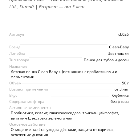
Ltd., Китай | Возраст — от 3 лет
Артикул
cb026
Бренд
Clean-Baby
Линейка
Цветняшки
Тип товара
Пенка для зубов и дёсен
Название
Детская пенка Clean-Baby «Цветняшки» с пробиотиками и
ферментами
Объем
50 г
Возраст применения
от 3 лет
Вкус
Клубника
Содержание фтора
без фтора
Активные компоненты
Пробиотики, ксилит, глюкозооксидаза, трикальцийфосфат,
витамин Е, экстракт зелёного чая
Основное действие
Очищение налёта, уход за дёснами, защита от кариеса,
освежение дыхания