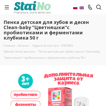
Пенка детская для зубов и десен
Clean-baby "Цветняшки"с
пробиотиками и ферментами
клубника 50 г
Главная
-
Каталог
-
Hygiene & oral care - FOR KIDS
-
Зубные пенки детские
-
Пенка детская для зубов и десен Clean-baby
"Цветняшки"с пробиотиками и ферментами клубника 50 г