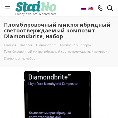
Пломбировочный микрогибридный
светоотверждаемый композит
Diamondbrite, набор
Главная
-
Каталог
-
Diamondbrite
-
Композит в наборах
-
Пломбировочный микрогибридный светоотверждаемый композит
Diamondbrite, набор