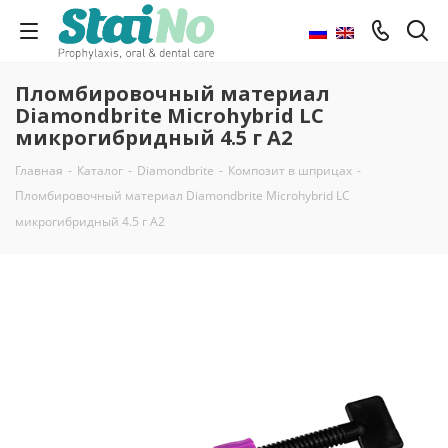
Пломбировочный материал
Diamondbrite Microhybrid LC
микрогибридный 4.5 г А2
Главная
-
Каталог
-
Diamondbrite
-
Композит в шприцах
-
Пломбировочный материал Diamondbrite Microhybrid LC
микрогибридный 4.5 г А2