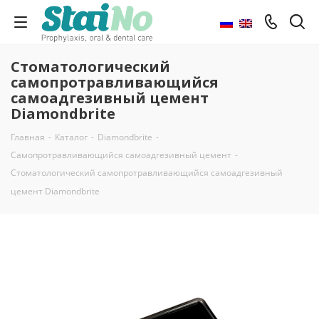
Стоматологический
самопротравливающийся
самоадгезивный цемент
Diamondbrite
Главная
-
Каталог
-
Diamondbrite
-
Самопротравливающийся самоадгезивный цемент
-
Стоматологический самопротравливающийся самоадгезивный
цемент Diamondbrite