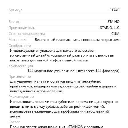
Артикул
S1740
Бренд
STAINO
Производитель
STAINO, LLC
Страна производства
США
Материал
Безопасный пластик, нить с восковым покрытием
Особенности
Индивидуальная упаковка для каждого флоссера,
эргономичный дизайн, компактный размер, нить с восковым
покрытием для мягкой и эффективной чистки
Комплектация
144 маленькие упаковки по 1 шт. (всего 144 флоссера)
Применение
Для удаления налета и остатков пищи из межзубных
промежутков, поддержания здоровья десен, удобен в дороге и
повседневном использовании
Рекомендации
Использовать после чистки зубов или приема пищи, аккуратно
вводить нить между зубами, избегая резких движений,
использовать ежедневно для профилактики заболеваний
десен
Состав
Прочная пластиковая ручка, нить STAINO® с восковым