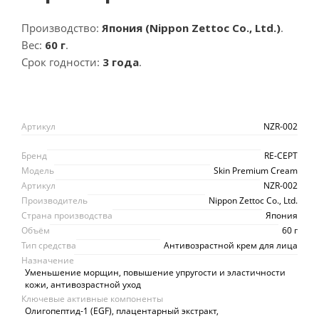
Производство:
Япония (Nippon Zettoc Co., Ltd.)
.
Вес:
60 г
.
Срок годности:
3 года
.
Артикул
NZR-002
Бренд
RE-CEPT
Модель
Skin Premium Cream
Артикул
NZR-002
Производитель
Nippon Zettoc Co., Ltd.
Страна производства
Япония
Объём
60 г
Тип средства
Антивозрастной крем для лица
Назначение
Уменьшение морщин, повышение упругости и эластичности
кожи, антивозрастной уход
Ключевые активные компоненты
Олигопептид-1 (EGF), плацентарный экстракт,