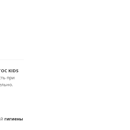
TOC KIDS
сть при
ельно.
ой
гигиены