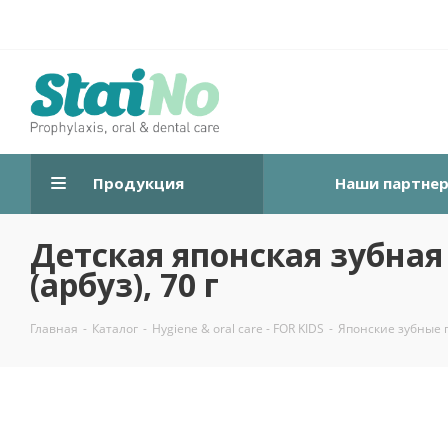
Продукция
Наши партне
Детская японская зубная
(арбуз), 70 г
Главная
-
Каталог
-
Hygiene & oral care - FOR KIDS
-
Японские зубные 