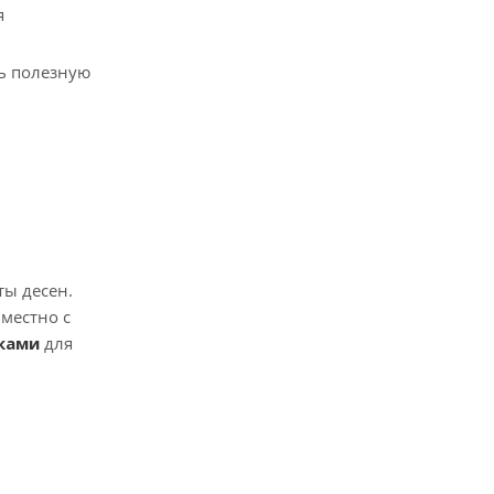
я
ь полезную
ты десен.
местно с
ками
для