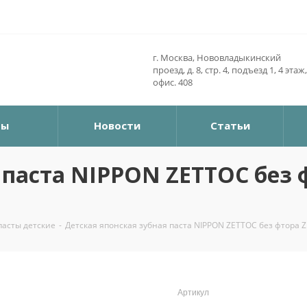
г. Москва, Нововладыкинский
проезд, д. 8, стр. 4, подъезд 1, 4 этаж,
офис. 408
ры
Новости
Статьи
 паста NIPPON ZETTOC без ф
пасты детские
-
Детская японская зубная паста NIPPON ZETTOC без фтора ZET
Артикул