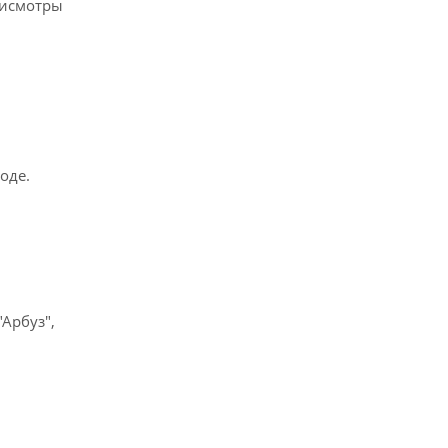
рисмотры
оде.
Арбуз",