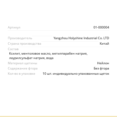
Артикул
01-000004
Производитель
Yangzhou Holyshine Industrial Co. LTD
Страна производства
Китай
Состав
Ксилит, ментоловое масло, метилпарабен натрия,
лаурилсульфат натрия, вода
Материал щетины
Нейлон
Содержание фтора
Без фтора
Кол-во в упаковке
10 шт. индивидуально упакованных щеток