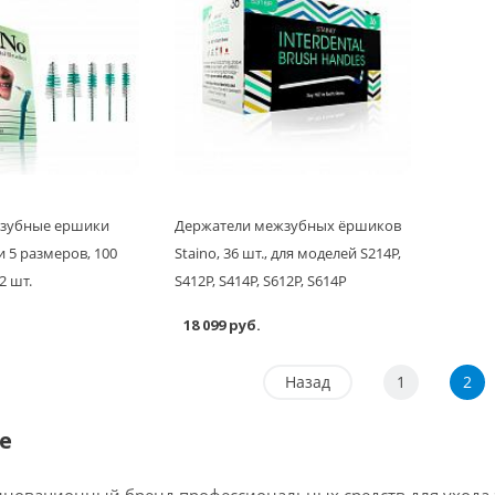
зубные ершики
Держатели межзубных ёршиков
и 5 размеров, 100
Staino, 36 шт., для моделей S214P,
2 шт.
S412P, S414P, S612P, S614P
18 099 руб.
Назад
1
2
е