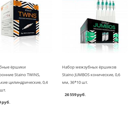
бные ёршики
Набор межзубных ёршиков
ронние Staino TWINS,
Staino JUMBOS конические, 0,6
кие цилиндрические, 0,4
мм, 36*10 шт.
 шт.
26 559 руб.
9 руб.