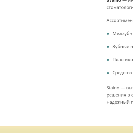
Staino
— ин
стоматологи
Ассортимен
Межзубн
Зубные н
Пластико
Средства
Staino — в
решения в о
надёжный п