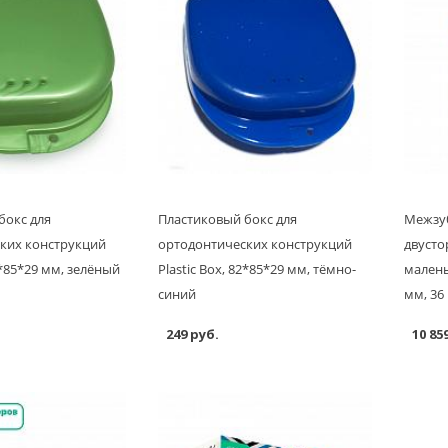
бокс для
Пластиковый бокс для
Межзу
ких конструкций
ортодонтических конструкций
двусто
2*85*29 мм, зелёный
Plastic Box, 82*85*29 мм, тёмно-
малень
синий
мм, 36
249 руб.
10 85