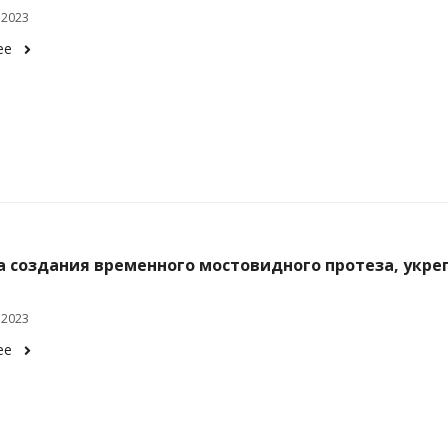
 2023
ее
а создания временного мостовидного протеза, укре
 2023
ее